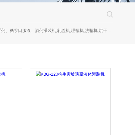
糖浆口服液、酒剂灌装机;轧盖机;理瓶机;洗瓶机;烘干机;套标机;喷码机;贴标机