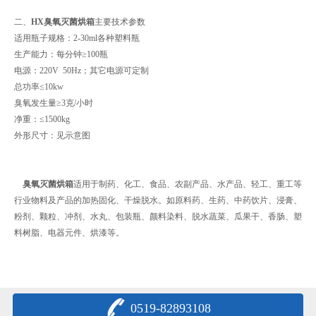
二、
HX
臭氧灭菌烘箱
主要技术参数
适用瓶子规格：2-30ml各种塑料瓶
生产能力：每分钟≥100瓶
电源：220V 50Hz；其它电源可定制
总功率≤10kw
臭氧发生量≥3克/小时
净重：≤1500kg
外形尺寸：见示意图
臭氧灭菌烘箱
适用于制药、化工、食品、农副产品、水产品、轻工、重工等
行业物料及产品的加热固化、干燥脱水。如原料药、生药、中药饮片、浸膏、
粉剂、颗粒、冲剂、水丸、包装瓶、颜料染料、脱水蔬菜、瓜果干、香肠、塑
料树脂、电器元件、烘漆等。
0519-82893108